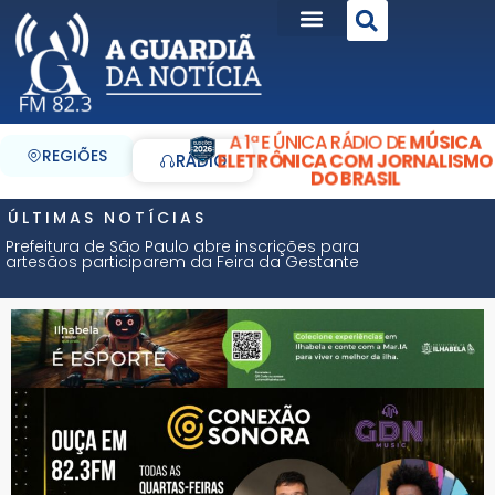
A 1ª E ÚNICA RÁDIO DE
MÚSICA
REGIÕES
ELETRÔNICA COM JORNALISMO
RÁDIO
DO BRASIL
ÚLTIMAS NOTÍCIAS
Prefeitura de São Paulo abre inscrições para
artesãos participarem da Feira da Gestante