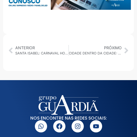
ANTERIOR
PRÓXIMO
SANTA ISABEL: CARNAVAL HOMERIA BAIANA 2026 REFORÇA TRADIÇÃO, MEMÓRIA E CULTURA POPULAR DA CIDADE
CIDADE DENTRO DA CIDADE: UMA INVESTIGAÇÃO SOBRE O CAOS URBANO, A SAÚDE E O FUTURO DA CAPITAL
NOS ENCONTRE NAS REDES SOCIAIS: