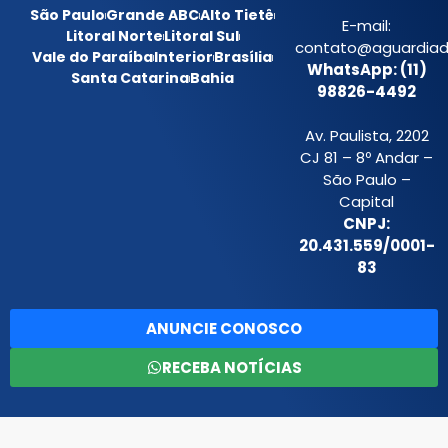
São Paulo
Grande ABC
Alto Tietê
E-mail:
Litoral Norte
Litoral Sul
contato@aguardiada
Vale do Paraíba
Interior
Brasília
WhatsApp: (11)
Santa Catarina
Bahia
98826-4492
Av. Paulista, 2202
CJ 81 – 8º Andar –
São Paulo –
Capital
CNPJ:
20.431.559/0001-
83
ANUNCIE CONOSCO
RECEBA NOTÍCIAS