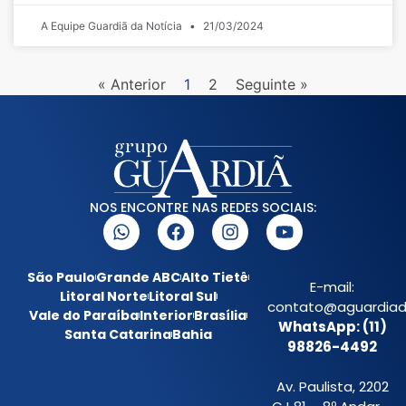
A Equipe Guardiã da Notícia
21/03/2024
« Anterior
1
2
Seguinte »
NOS ENCONTRE NAS REDES SOCIAIS:
São Paulo
Grande ABC
Alto Tietê
E-mail:
Litoral Norte
Litoral Sul
contato@aguardiada
Vale do Paraíba
Interior
Brasília
WhatsApp: (11)
Santa Catarina
Bahia
98826-4492
Av. Paulista, 2202