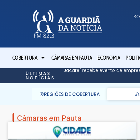
SO
COBERTURA
CÂMARAS EM PAUTA
ECONOMIA
POLÍTI
Jacareí recebe evento de empre
ÚLTIMAS
NOTÍCIAS
REGIÕES DE COBERTURA
Câmaras em Pauta