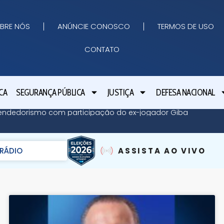
BRE NÓS
ANÚNCIE CONOSCO
TERMOS DE USO
CONTATO
CA
SEGURANÇA PÚBLICA
JUSTIÇA
DEFESA NACIONAL
endedorismo com participação do ex-jogador Giba
RÁDIO
ASSISTA AO VIVO