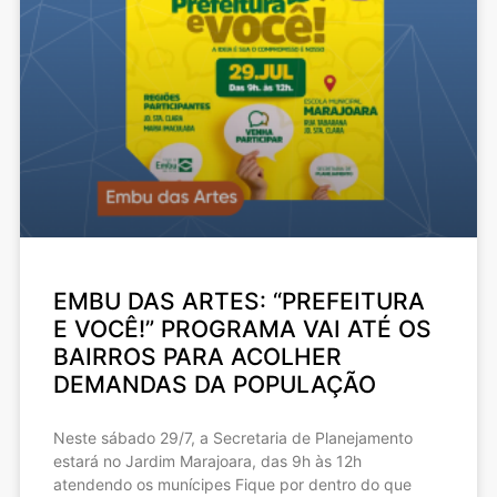
EMBU DAS ARTES: “PREFEITURA
E VOCÊ!” PROGRAMA VAI ATÉ OS
BAIRROS PARA ACOLHER
DEMANDAS DA POPULAÇÃO
Neste sábado 29/7, a Secretaria de Planejamento
estará no Jardim Marajoara, das 9h às 12h
atendendo os munícipes Fique por dentro do que