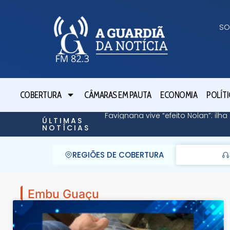
SO
COBERTURA
CÂMARAS EM PAUTA
ECONOMIA
POLÍTI
Favignana vive “efeito Nolan”: il
ÚLTIMAS
NOTÍCIAS
REGIÕES DE COBERTURA
Embu Guaçu