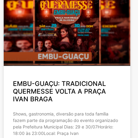
EMBU-GUAÇU: TRADICIONAL
QUERMESSE VOLTA A PRAÇA
IVAN BRAGA
Shows, gastronomia, diversão para toda família
fazem parte da programação do evento organizado
pela Prefeitura Municipal Dias: 29 e 30/07Horário:
18:00 às 23:00Local: Praça Ivan