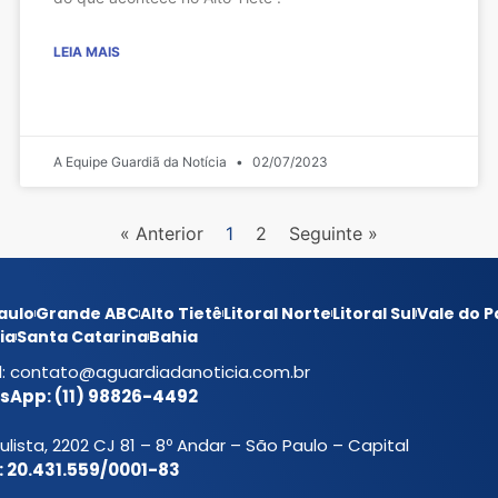
LEIA MAIS
A Equipe Guardiã da Notícia
02/07/2023
« Anterior
1
2
Seguinte »
aulo
Grande ABC
Alto Tietê
Litoral Norte
Litoral Sul
Vale do P
ia
Santa Catarina
Bahia
l:
contato@aguardiadanoticia.com.br
App: (11) 98826-4492
ulista, 2202 CJ 81 – 8º Andar – São Paulo – Capital
 20.431.559/0001-83