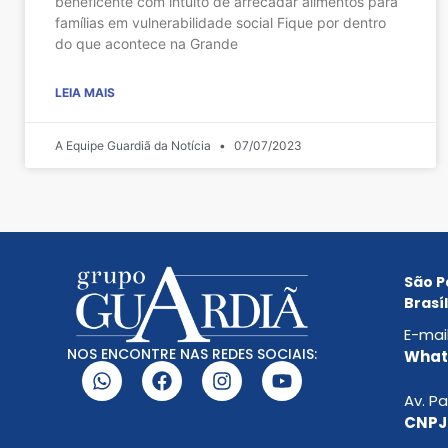
beneficente com intuito de arrecadar alimentos para
famílias em vulnerabilidade social Fique por dentro
do que acontece na Grande
LEIA MAIS
A Equipe Guardiã da Notícia
07/07/2023
São P
Brasíl
E-mai
NOS ENCONTRE NAS REDES SOCIAIS:
Whats
Av. Pa
CNPJ: