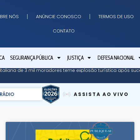
BRE NÓS
ANÚNCIE CONOSCO
TERMOS DE USO
CONTATO
CA
SEGURANÇA PÚBLICA
JUSTIÇA
DEFESA NACIONAL
ha italiana de 3 mil moradores teme explosão turística após su
RÁDIO
ASSISTA AO VIVO