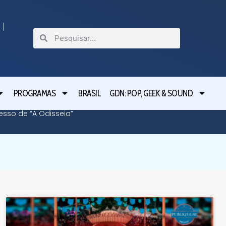
PROGRAMAS
BRASIL
GDN: POP, GEEK & SOUND
cesso de “A Odisseia”
Lula le