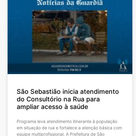
São Sebastião inicia atendimento
do Consultório na Rua para
ampliar acesso à saúde
Programa leva atendimento itinerante à população
em situação de rua e fortalece a atenção básica com
equipe multiprofissional. A Prefeitura de São