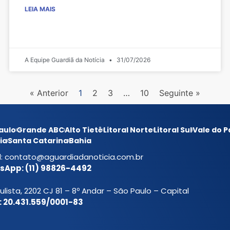
LEIA MAIS
A Equipe Guardiã da Notícia
31/07/2026
« Anterior
1
2
3
…
10
Seguinte »
aulo
Grande ABC
Alto Tietê
Litoral Norte
Litoral Sul
Vale do P
ia
Santa Catarina
Bahia
l:
contato@aguardiadanoticia.com.br
App: (11) 98826-4492
ulista, 2202 CJ 81 – 8º Andar – São Paulo – Capital
 20.431.559/0001-83