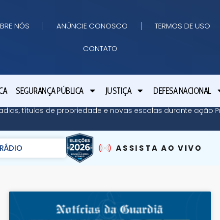
BRE NÓS
ANÚNCIE CONOSCO
TERMOS DE USO
CONTATO
CA
SEGURANÇA PÚBLICA
JUSTIÇA
DEFESA NACIONAL
adias, títulos de propriedade e novas escolas durante ação Pr
RÁDIO
ASSISTA AO VIVO