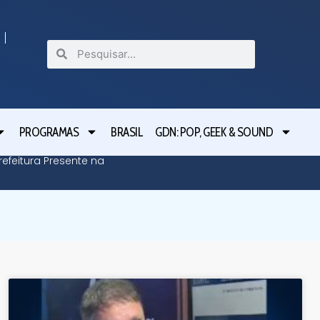
PROGRAMAS
BRASIL
GDN: POP, GEEK & SOUND
efeitura Presente na
Defesa C