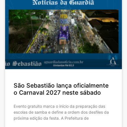
São Sebastião lança oficialmente
o Carnaval 2027 neste sábado
Evento gratuito marca o início da preparação das
escolas de samba e define a ordem dos desfiles da
próxima edição da festa. A Prefeitura de