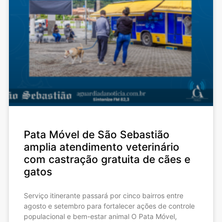
Pata Móvel de São Sebastião
amplia atendimento veterinário
com castração gratuita de cães e
gatos
Serviço itinerante passará por cinco bairros entre
agosto e setembro para fortalecer ações de controle
populacional e bem-estar animal O Pata Móvel,