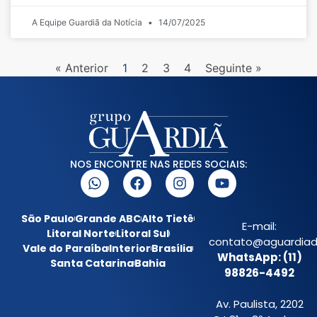
A Equipe Guardiã da Notícia
14/07/2025
« Anterior
1
2
3
4
Seguinte »
NOS ENCONTRE NAS REDES SOCIAIS:
São Paulo
Grande ABC
Alto Tietê
E-mail:
Litoral Norte
Litoral Sul
contato@aguardiada
Vale do Paraíba
Interior
Brasília
WhatsApp: (11)
Santa Catarina
Bahia
98826-4492
Av. Paulista, 2202