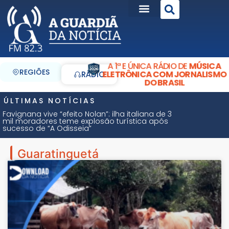
A 1ª E ÚNICA RÁDIO DE
MÚSICA
REGIÕES
ELETRÔNICA COM JORNALISMO
RÁDIO
DO BRASIL
ÚLTIMAS NOTÍCIAS
Favignana vive “efeito Nolan”: ilha italiana de 3
mil moradores teme explosão turística após
sucesso de “A Odisseia”
Guaratinguetá