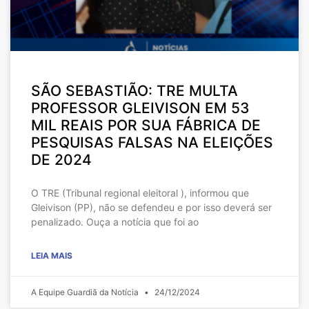
SÃO SEBASTIÃO: TRE MULTA
PROFESSOR GLEIVISON EM 53
MIL REAIS POR SUA FÁBRICA DE
PESQUISAS FALSAS NA ELEIÇÕES
DE 2024
O TRE (Tribunal regional eleitoral ), informou que
Gleivison (PP), não se defendeu e por isso deverá ser
penalizado. Ouça a notícia que foi ao
LEIA MAIS
A Equipe Guardiã da Notícia
24/12/2024