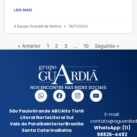
LEIA MAIS
A Equipe Guardiã da Notícia
18/11/2024
« Anterior
1
2
3
…
10
Seguinte »
NOS ENCONTRE NAS REDES SOCIAIS:
São Paulo
Grande ABC
Alto Tietê
E-mail:
Litoral Norte
Litoral Sul
contato@aguardiada
Vale do Paraíba
Interior
Brasília
WhatsApp: (11)
Santa Catarina
Bahia
98826-4492