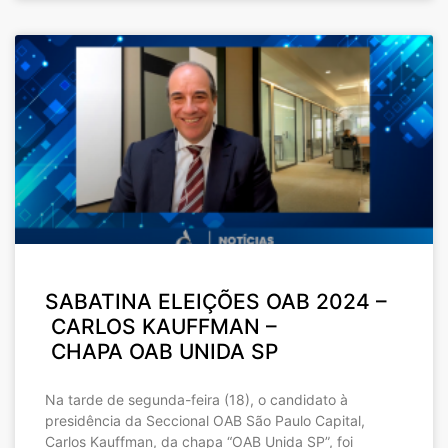
SABATINA ELEIÇÕES OAB 2024 –
CARLOS KAUFFMAN –
CHAPA OAB UNIDA SP
Na tarde de segunda-feira (18), o candidato à
presidência da Seccional OAB São Paulo Capital,
Carlos Kauffman, da chapa “OAB Unida SP”, foi