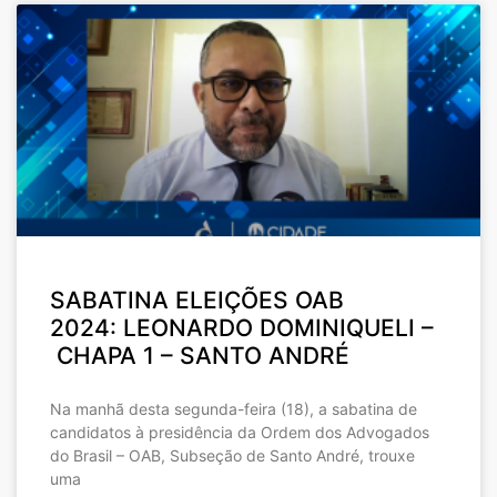
SABATINA ELEIÇÕES OAB
2024: LEONARDO DOMINIQUELI –
CHAPA 1 – SANTO ANDRÉ
Na manhã desta segunda-feira (18), a sabatina de
candidatos à presidência da Ordem dos Advogados
do Brasil – OAB, Subseção de Santo André, trouxe
uma