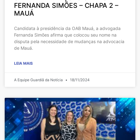
FERNANDA SIMÕES – CHAPA 2 –
MAUÁ
Candidata à presidência da OAB Mauá, a advogada
Fernanda Simões afirma que colocou seu nome na
disputa pela necessidade de mudanças na advocacia
de Mauá.
LEIA MAIS
A Equipe Guardiã da Notícia
18/11/2024