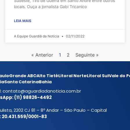
Sudeste, Tiro de Guerra em Santo André entre outros
l3K
locais. Ouça a jornalista Gabi Tricanico
LEIA MAIS
A Equipe Guardiã da Notícia
02/11/2022
« Anterior
1
2
Seguinte »
aulo
Grande ABC
Alto Tietê
Litoral Norte
Litoral Sul
Vale do P
ia
Santa Catarina
Bahia
l:
contato@aguardiadanoticia.com.br
App: (11) 98826-4492
ulista, 2202 CJ 81 – 8º Andar – São Paulo – Capital
 20.431.559/0001-83