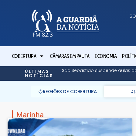
SO
COBERTURA
CÂMARAS EM PAUTA
ECONOMIA
POLÍTI
São Sebastião suspende aulas da r
ÚLTIMAS
NOTÍCIAS
REGIÕES DE COBERTURA
Marinha