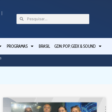
PROGRAMAS
BRASIL
GDN: POP, GEEK & SOUND
Direto d
s
da camp