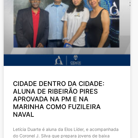
CIDADE DENTRO DA CIDADE:
ALUNA DE RIBEIRÃO PIRES
APROVADA NA PM E NA
MARINHA COMO FUZILEIRA
NAVAL
Letícia Duarte é aluna da Elos Líder, e acompanhada
do Coronel J. Silva que prepara jovens de baixa