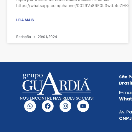
https://whatsapp.com/channel/0029Va8RF0L3wtb4cZHKC
LEIA MAIS
Redação
29/01/2024
São P
Brasíl
E-mai
NOS ENCONTRE NAS REDES SOCIAIS:
Whats
Av. Pa
CNPJ: