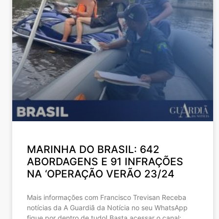
MARINHA DO BRASIL: 642
ABORDAGENS E 91 INFRAÇÕES
NA ‘OPERAÇÃO VERÃO 23/24
Mais informações com Francisco Trevisan Receba
notícias da A Guardiã da Notícia no seu WhatsApp
fique por dentro de tudo! Basta acessar o canal: