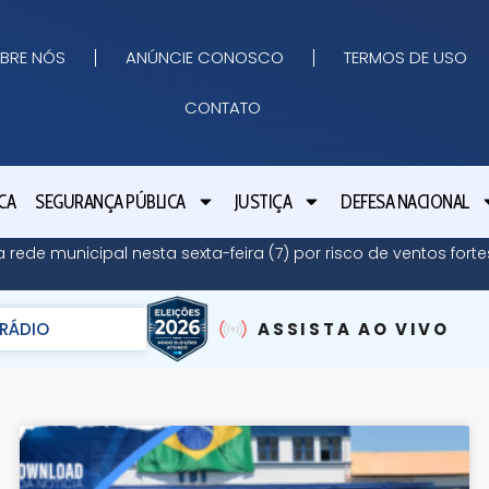
BRE NÓS
ANÚNCIE CONOSCO
TERMOS DE USO
CONTATO
CA
SEGURANÇA PÚBLICA
JUSTIÇA
DEFESA NACIONAL
ede municipal nesta sexta-feira (7) por risco de ventos forte
RÁDIO
ASSISTA AO VIVO