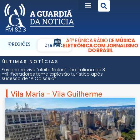
A 1ª E ÚNICA RÁDIO DE
MÚSICA
REGIÕES
ELETRÔNICA COM JORNALISMO
RÁDIO
DO BRASIL
ÚLTIMAS NOTÍCIAS
Favignana vive “efeito Nolan”: ilha italiana de 3
mil moradores teme explosão turística após
sucesso de “A Odisseia”
Vila Maria – Vila Guilherme