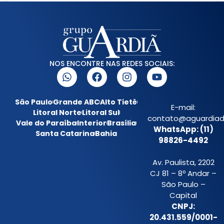
NOS ENCONTRE NAS REDES SOCIAIS:
São Paulo
Grande ABC
Alto Tietê
E-mail:
Litoral Norte
Litoral Sul
contato@aguardiada
Vale do Paraíba
Interior
Brasília
WhatsApp: (11)
Santa Catarina
Bahia
98826-4492
Av. Paulista, 2202
CJ 81 – 8º Andar –
São Paulo –
Capital
CNPJ:
20.431.559/0001-