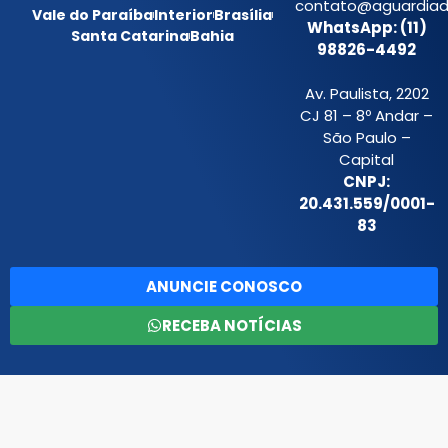
contato@aguardiada
Vale do Paraíba
Interior
Brasília
WhatsApp: (11)
Santa Catarina
Bahia
98826-4492
Av. Paulista, 2202
CJ 81 – 8º Andar –
São Paulo –
Capital
CNPJ:
20.431.559/0001-
83
ANUNCIE CONOSCO
RECEBA NOTÍCIAS