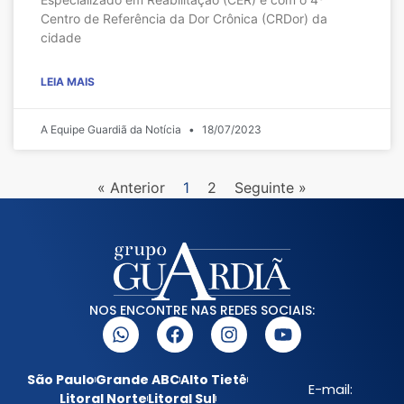
Centro de Referência da Dor Crônica (CRDor) da
cidade
LEIA MAIS
A Equipe Guardiã da Notícia
18/07/2023
« Anterior
1
2
Seguinte »
NOS ENCONTRE NAS REDES SOCIAIS:
São Paulo
Grande ABC
Alto Tietê
E-mail:
Litoral Norte
Litoral Sul