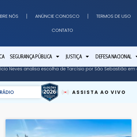
BRE NÓS
ANÚNCIE CONOSCO
TERMOS DE USO
CONTATO
CA
SEGURANÇA PÚBLICA
JUSTIÇA
DEFESA NACIONAL
icio Neves analisa escolha de Tarcísio por São Sebastião em e
RÁDIO
ASSISTA AO VIVO