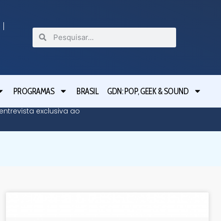
PROGRAMAS
BRASIL
GDN: POP, GEEK & SOUND
ntrevista exclusiva ao
Greve d