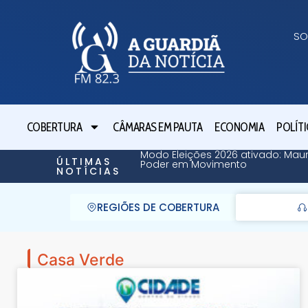
SO
COBERTURA
CÂMARAS EM PAUTA
ECONOMIA
POLÍTI
Modo Eleições 2026 ativado: Maur
ÚLTIMAS
Poder em Movimento
NOTÍCIAS
REGIÕES DE COBERTURA
Casa Verde