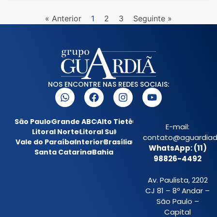
« Anterior
1
2
3
Seguinte »
NOS ENCONTRE NAS REDES SOCIAIS:
São Paulo
Grande ABC
Alto Tietê
E-mail:
Litoral Norte
Litoral Sul
contato@aguardiada
Vale do Paraíba
Interior
Brasília
WhatsApp: (11)
Santa Catarina
Bahia
98826-4492
Av. Paulista, 2202
CJ 81 – 8º Andar –
São Paulo –
Capital