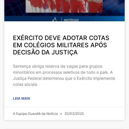
EXÉRCITO DEVE ADOTAR COTAS
EM COLÉGIOS MILITARES APÓS
DECISÃO DA JUSTIÇA
Sentença obriga reserva de vagas para grupos
minoritários em processos seletivos de todo o país. A
Justiça Federal determinou que o Exército implemente
cotas sociais
LEIA MAIS
A Equipe Guardiã da Notícia
20/02/2025