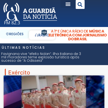
A 1ª E ÚNICA RÁDIO DE
MÚSICA
REGIÕES
ELETRÔNICA COM JORNALISMO
RÁDIO
DO BRASIL
ÚLTIMAS NOTÍCIAS
Favignana vive “efeito Nolan”: ilha italiana de 3
mil moradores teme explosão turística após
sucesso de “A Odisseia”
Exército