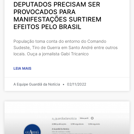
DEPUTADOS PRECISAM SER
PROVOCADOS PARA
MANIFESTAÇÕES SURTIREM
EFEITOS PELO BRASIL
População toma conta do entorno do Comando
Sudeste, Tiro de Guerra em Santo André entre outros
locais. Ouça a jornalista Gabi Tricanico
LEIA MAIS
A Equipe Guardiã da Notícia
02/11/2022