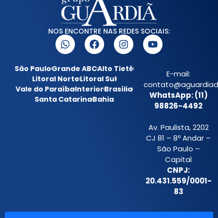
NOS ENCONTRE NAS REDES SOCIAIS:
São Paulo
Grande ABC
Alto Tietê
E-mail:
Litoral Norte
Litoral Sul
contato@aguardiada
Vale do Paraíba
Interior
Brasília
WhatsApp: (11)
Santa Catarina
Bahia
98826-4492
Av. Paulista, 2202
CJ 81 – 8º Andar –
São Paulo –
Capital
CNPJ:
20.431.559/0001-
83