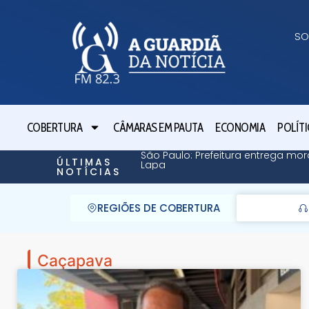
SO
COBERTURA
CÂMARAS EM PAUTA
ECONOMIA
POLÍTI
São Paulo: Prefeitura entrega mor
ÚLTIMAS
Lapa
NOTÍCIAS
REGIÕES DE COBERTURA
Caçapava