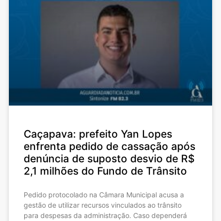
Caçapava: prefeito Yan Lopes
enfrenta pedido de cassação após
denúncia de suposto desvio de R$
2,1 milhões do Fundo de Trânsito
Pedido protocolado na Câmara Municipal acusa a
gestão de utilizar recursos vinculados ao trânsito
para despesas da administração. Caso dependerá