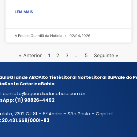
LEIA MAIS
A Equipe Guardiã da Notícia
02/04/2026
« Anterior
1
2
3
…
5
Seguinte »
aulo
Grande ABC
Alto Tietê
Litoral Norte
Litoral Sul
Vale do P
ia
Santa Catarina
Bahia
l:
contato@aguardiadanoticia.com.br
App: (11) 98826-4492
ulista, 2202 CJ 81 – 8º Andar – São Paulo – Capital
 20.431.559/0001-83