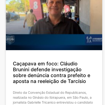
Caçapava em foco: Cláudio
Brunini defende investigação
sobre denúncia contra prefeito e
aposta na reeleição de Tarcísio
Direto da Convenção Estadual do Republicanos,
realizada no Ginásio do Ibirapuera, em São Paulo, a
jornalista Gabrielle Tricanico entrevistou o candidato