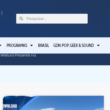
PROGRAMAS
BRASIL
GDN: POP, GEEK & SOUND
efeitura Presente na
Defesa C