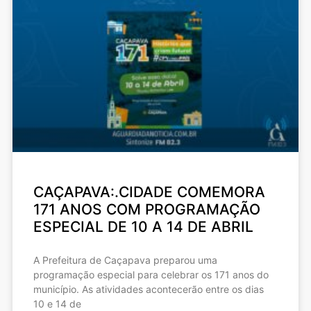
CAÇAPAVA:.CIDADE COMEMORA
171 ANOS COM PROGRAMAÇÃO
ESPECIAL DE 10 A 14 DE ABRIL
A Prefeitura de Caçapava preparou uma
programação especial para celebrar os 171 anos do
município. As atividades acontecerão entre os dias
10 e 14 de