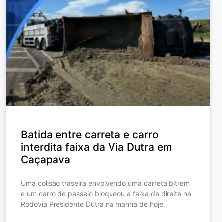
Batida entre carreta e carro
interdita faixa da Via Dutra em
Caçapava
Uma colisão traseira envolvendo uma carreta bitrem
e um carro de passeio bloqueou a faixa da direita na
Rodovia Presidente Dutra na manhã de hoje.