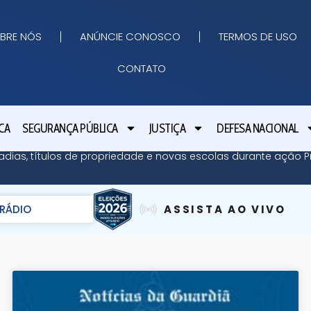
BRE NÓS
ANÚNCIE CONOSCO
TERMOS DE USO
CONTATO
CA
SEGURANÇA PÚBLICA
JUSTIÇA
DEFESA NACIONAL
adias, títulos de propriedade e novas escolas durante ação Pr
RÁDIO
ASSISTA AO VIVO