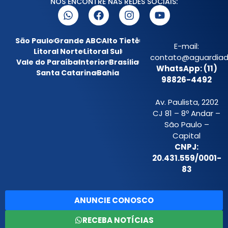
NOS ENCONTRE NAS REDES SOCIAIS:
São Paulo
Grande ABC
Alto Tietê
E-mail:
Litoral Norte
Litoral Sul
contato@aguardiada
Vale do Paraíba
Interior
Brasília
WhatsApp: (11)
Santa Catarina
Bahia
98826-4492
Av. Paulista, 2202
CJ 81 – 8º Andar –
São Paulo –
Capital
CNPJ:
20.431.559/0001-
83
ANUNCIE CONOSCO
RECEBA NOTÍCIAS