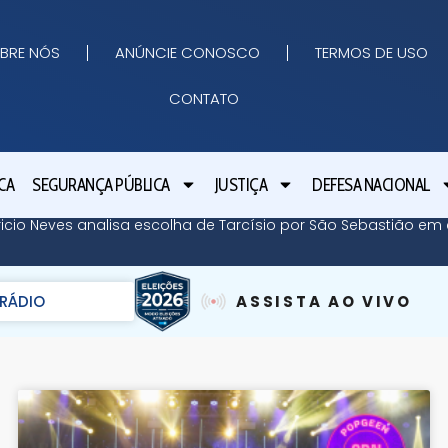
BRE NÓS
ANÚNCIE CONOSCO
TERMOS DE USO
CONTATO
CA
SEGURANÇA PÚBLICA
JUSTIÇA
DEFESA NACIONAL
icio Neves analisa escolha de Tarcísio por São Sebastião em e
RÁDIO
ASSISTA AO VIVO