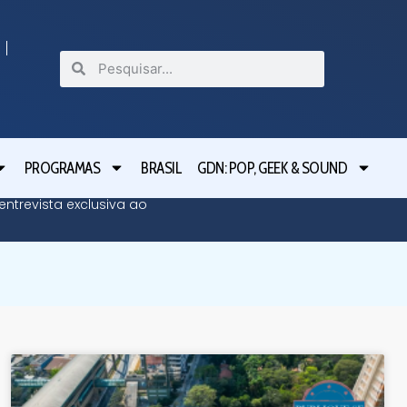
PROGRAMAS
BRASIL
GDN: POP, GEEK & SOUND
ntrevista exclusiva ao
Greve d