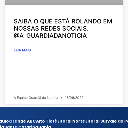
SAIBA O QUE ESTÁ ROLANDO EM
NOSSAS REDES SOCIAIS.
@A_GUARDIADANOTICIA
LEIA MAIS
A Equipe Guardiã da Notícia
18/09/2022
aulo
Grande ABC
Alto Tietê
Litoral Norte
Litoral Sul
Vale do P
ia
Santa Catarina
Bahia