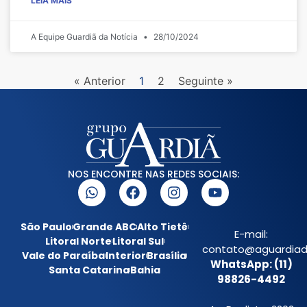
LEIA MAIS
A Equipe Guardiã da Notícia
28/10/2024
« Anterior
1
2
Seguinte »
NOS ENCONTRE NAS REDES SOCIAIS:
São Paulo
Grande ABC
Alto Tietê
E-mail:
Litoral Norte
Litoral Sul
contato@aguardiada
Vale do Paraíba
Interior
Brasília
WhatsApp: (11)
Santa Catarina
Bahia
98826-4492