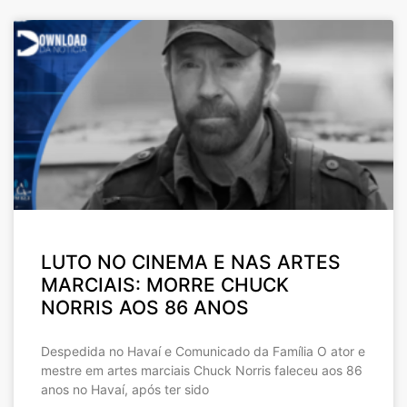
LUTO NO CINEMA E NAS ARTES
MARCIAIS: MORRE CHUCK
NORRIS AOS 86 ANOS
Despedida no Havaí e Comunicado da Família O ator e
mestre em artes marciais Chuck Norris faleceu aos 86
anos no Havaí, após ter sido