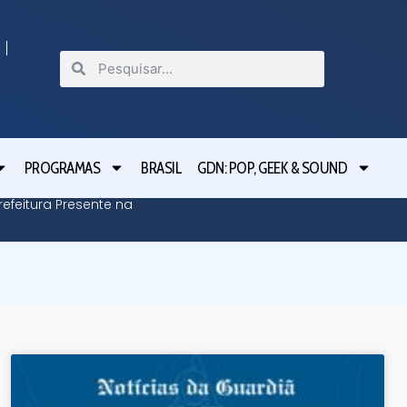
PROGRAMAS
BRASIL
GDN: POP, GEEK & SOUND
efeitura Presente na
Defesa C