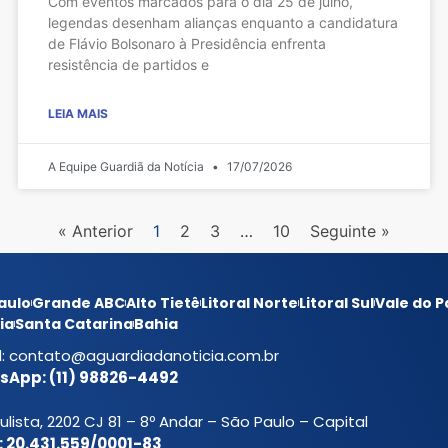
Com eventos marcados para o dia 25 de julho,
legendas desenham alianças enquanto a candidatura
de Flávio Bolsonaro à Presidência enfrenta
resistência de partidos e
LEIA MAIS
A Equipe Guardiã da Notícia
17/07/2026
« Anterior
1
2
3
…
10
Seguinte »
aulo
Grande ABC
Alto Tietê
Litoral Norte
Litoral Sul
Vale do P
ia
Santa Catarina
Bahia
l:
contato@aguardiadanoticia.com.br
App: (11) 98826-4492
ulista, 2202 CJ 81 – 8º Andar – São Paulo – Capital
 20.431.559/0001-83