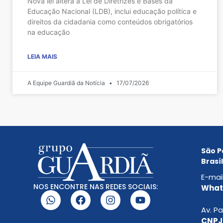
Nova lei altera a Lei de Diretrizes e Bases da
Educação Nacional (LDB), inclui educação política e
direitos da cidadania como conteúdos obrigatórios
na educação
LEIA MAIS
A Equipe Guardiã da Notícia
17/07/2026
São P
Brasíl
E-mai
NOS ENCONTRE NAS REDES SOCIAIS:
Whats
Av. Pa
CNPJ: