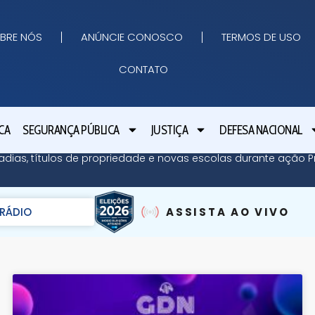
BRE NÓS
ANÚNCIE CONOSCO
TERMOS DE USO
CONTATO
CA
SEGURANÇA PÚBLICA
JUSTIÇA
DEFESA NACIONAL
adias, títulos de propriedade e novas escolas durante ação Pr
RÁDIO
ASSISTA AO VIVO