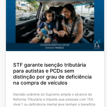
STF garante isenção tributária
para autistas e PCDs sem
distinção por grau de deficiência
na compra de veículos
Decisão unânime do Supremo amplia o alcance da
Reforma Tributária e impede que pessoas com TEA
nível 1 ou deficiência mental leve tenham o benefício