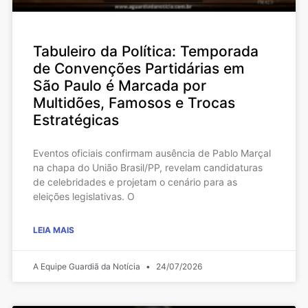
Tabuleiro da Política: Temporada
de Convenções Partidárias em
São Paulo é Marcada por
Multidões, Famosos e Trocas
Estratégicas
Eventos oficiais confirmam ausência de Pablo Marçal
na chapa do União Brasil/PP, revelam candidaturas
de celebridades e projetam o cenário para as
eleições legislativas. O
LEIA MAIS
A Equipe Guardiã da Notícia
24/07/2026