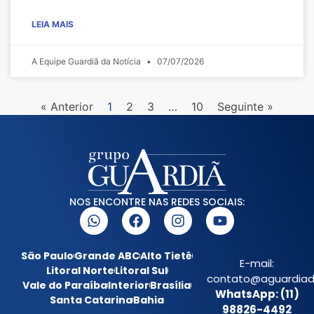
LEIA MAIS
A Equipe Guardiã da Notícia
07/07/2026
« Anterior
1
2
3
…
10
Seguinte »
NOS ENCONTRE NAS REDES SOCIAIS:
São Paulo
Grande ABC
Alto Tietê
E-mail:
Litoral Norte
Litoral Sul
contato@aguardiada
Vale do Paraíba
Interior
Brasília
WhatsApp: (11)
Santa Catarina
Bahia
98826-4492