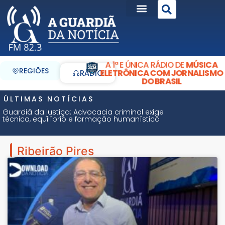
A 1ª E ÚNICA RÁDIO DE
MÚSICA
REGIÕES
ELETRÔNICA COM JORNALISMO
RÁDIO
DO BRASIL
ÚLTIMAS NOTÍCIAS
Guardiã da justiça: Advocacia criminal exige
técnica, equilíbrio e formação humanística
Ribeirão Pires