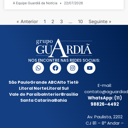
A Equipe Guardiã da Notícia
22/07/2026
« Anterior
1
2
3
…
10
Seguinte »
NOS ENCONTRE NAS REDES SOCIAIS:
São Paulo
Grande ABC
Alto Tietê
E-mail:
Litoral Norte
Litoral Sul
contato@aguardiada
Vale do Paraíba
Interior
Brasília
WhatsApp: (11)
Santa Catarina
Bahia
98826-4492
Av. Paulista, 2202
CJ 81 – 8º Andar –