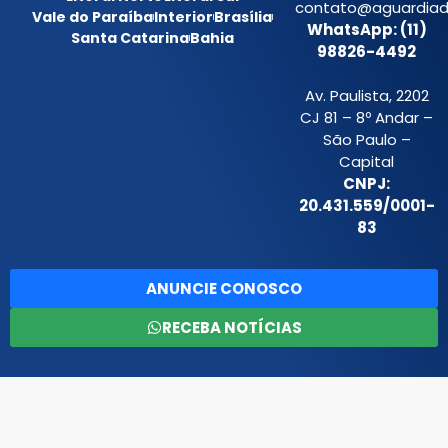
contato@aguardiada
Vale do Paraíba
Interior
Brasília
WhatsApp: (11)
Santa Catarina
Bahia
98826-4492
Av. Paulista, 2202
CJ 81 – 8º Andar –
São Paulo –
Capital
CNPJ:
20.431.559/0001-
83
ANUNCIE CONOSCO
RECEBA NOTÍCIAS