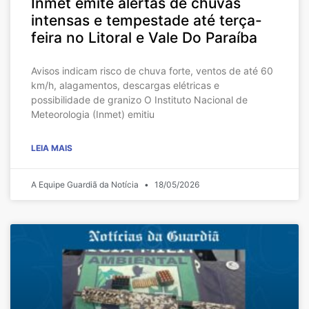
Inmet emite alertas de chuvas
intensas e tempestade até terça-
feira no Litoral e Vale Do Paraíba
Avisos indicam risco de chuva forte, ventos de até 60
km/h, alagamentos, descargas elétricas e
possibilidade de granizo O Instituto Nacional de
Meteorologia (Inmet) emitiu
LEIA MAIS
A Equipe Guardiã da Notícia
18/05/2026