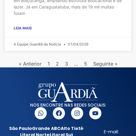
em Boiçucanga, ampliando estrutura educacional e de
lazer. Já em Caraguatatuba, mais de 19 mil multas
foram
LEIA MAIS
A Equipe Guardiã da Notícia
01/04/2026
« Anterior
1
2
3
…
5
Seguinte »
NOS ENCONTRE NAS REDES SOCIAIS:
São Paulo
Grande ABC
Alto Tietê
E-mail:
Litoral Norte
Litoral Sul