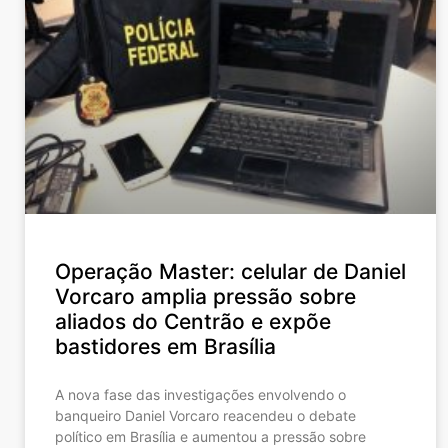
Operação Master: celular de Daniel
Vorcaro amplia pressão sobre
aliados do Centrão e expõe
bastidores em Brasília
A nova fase das investigações envolvendo o
banqueiro Daniel Vorcaro reacendeu o debate
político em Brasília e aumentou a pressão sobre