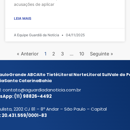
acusações de aplicar
LEIA MAIS
A Equipe Guardiã da Notícia
04/11/2025
« Anterior
1
2
3
…
10
Seguinte »
aulo
Grande ABC
Alto Tietê
Litoral Norte
Litoral Sul
Vale do P
ia
Santa Catarina
Bahia
l:
contato@aguardiadanoticia.com.br
App: (11) 98826-4492
ulista, 2202 CJ 81 – 8º Andar – São Paulo – Capital
 20.431.559/0001-83