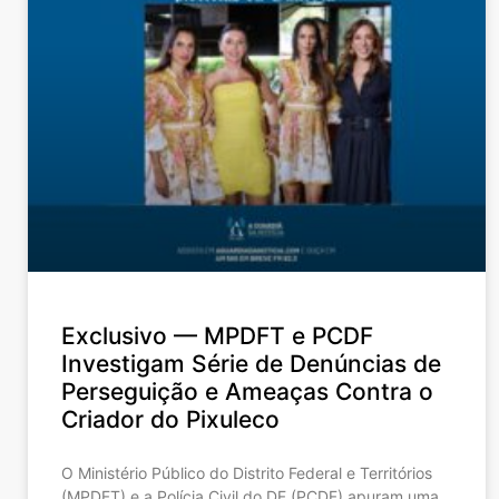
Exclusivo — MPDFT e PCDF
Investigam Série de Denúncias de
Perseguição e Ameaças Contra o
Criador do Pixuleco
O Ministério Público do Distrito Federal e Territórios
(MPDFT) e a Polícia Civil do DF (PCDF) apuram uma