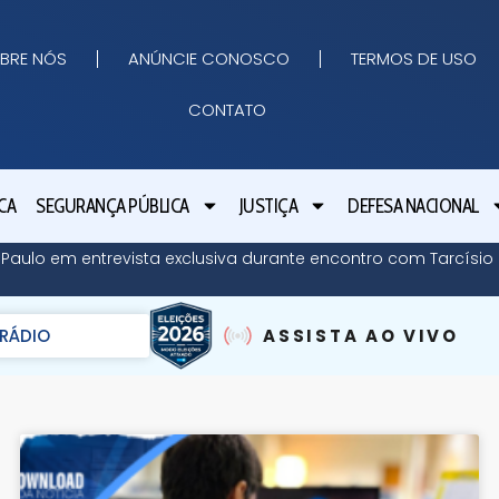
BRE NÓS
ANÚNCIE CONOSCO
TERMOS DE USO
CONTATO
CA
SEGURANÇA PÚBLICA
JUSTIÇA
DEFESA NACIONAL
o Paulo em entrevista exclusiva durante encontro com Tarcísi
RÁDIO
ASSISTA AO VIVO