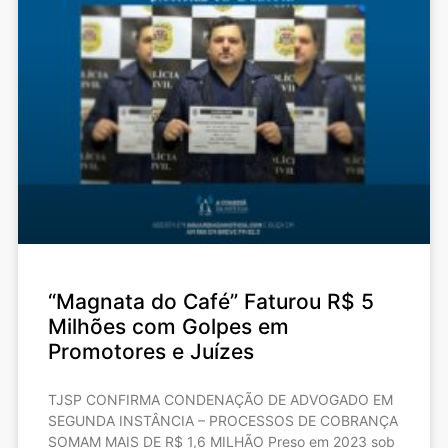
“Magnata do Café” Faturou R$ 5
Milhões com Golpes em
Promotores e Juízes
TJSP CONFIRMA CONDENAÇÃO DE ADVOGADO EM
SEGUNDA INSTÂNCIA – PROCESSOS DE COBRANÇA
SOMAM MAIS DE R$ 1,6 MILHÃO Preso em 2023 sob