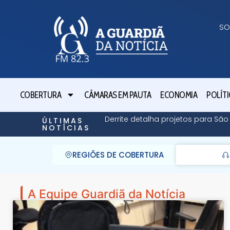
SO
COBERTURA
CÂMARAS EM PAUTA
ECONOMIA
POLÍTI
Derrite detalha projetos para Sã
ÚLTIMAS
NOTÍCIAS
REGIÕES DE COBERTURA
A Equipe Guardiã da Notícia