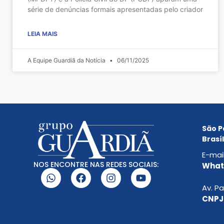
série de denúncias formais apresentadas pelo criador
LEIA MAIS
A Equipe Guardiã da Notícia
06/11/2025
São P
Brasíl
E-mai
NOS ENCONTRE NAS REDES SOCIAIS:
Whats
Av. Pa
CNPJ: