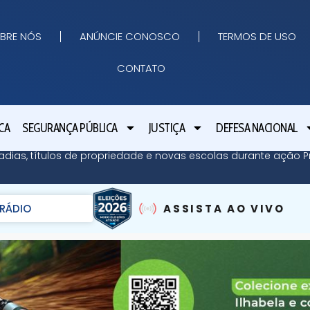
BRE NÓS
ANÚNCIE CONOSCO
TERMOS DE USO
CONTATO
CA
SEGURANÇA PÚBLICA
JUSTIÇA
DEFESA NACIONAL
adias, títulos de propriedade e novas escolas durante ação Pr
RÁDIO
ASSISTA AO VIVO