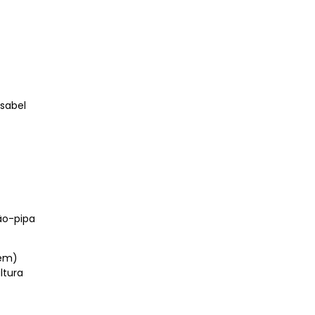
Isabel
hão-pipa
Cem)
ltura