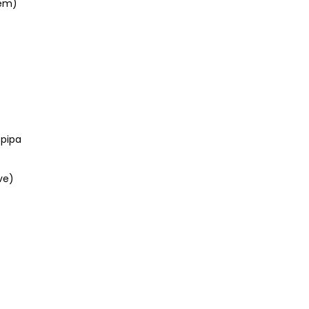
Cem)
-pipa
ve)