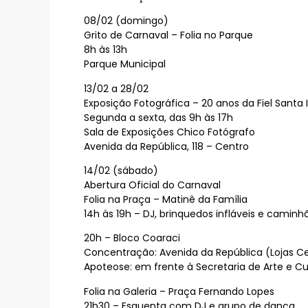
08/02 (domingo)
Grito de Carnaval – Folia no Parque
8h às 13h
Parque Municipal
13/02 a 28/02
Exposição Fotográfica – 20 anos da Fiel Santa 
Segunda a sexta, das 9h às 17h
Sala de Exposições Chico Fotógrafo
Avenida da República, 118 – Centro
14/02 (sábado)
Abertura Oficial do Carnaval
Folia na Praça – Matinê da Família
14h às 19h – DJ, brinquedos infláveis e camin
20h – Bloco Coaraci
Concentração: Avenida da República (Lojas 
Apoteose: em frente à Secretaria de Arte e Cu
Folia na Galeria – Praça Fernando Lopes
21h30 – Esquenta com DJ e grupo de dança