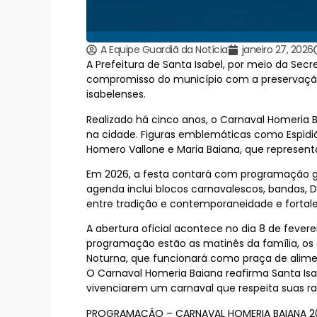
A Equipe Guardiã da Notícia
janeiro 27, 2026
A Prefeitura de Santa Isabel, por meio da Sec
compromisso do município com a preservação 
isabelenses.
Realizado há cinco anos, o Carnaval Homeria
na cidade. Figuras emblemáticas como Espidião
Homero Vallone e Maria Baiana, que representam
Em 2026, a festa contará com programação gra
agenda inclui blocos carnavalescos, bandas, 
entre tradição e contemporaneidade e fortal
A abertura oficial acontece no dia 8 de fevere
programação estão as matinês da família, os de
Noturna, que funcionará como praça de alimen
O Carnaval Homeria Baiana reafirma Santa Isa
vivenciarem um carnaval que respeita suas raíz
PROGRAMAÇÃO – CARNAVAL HOMERIA BAIANA 2