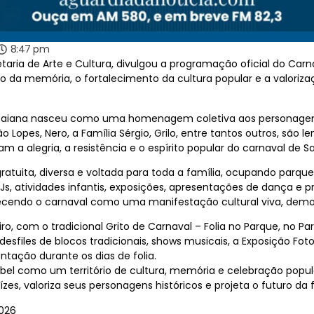
8:47 pm
retaria de Arte e Cultura, divulgou a programação oficial do Car
da memória, o fortalecimento da cultura popular e a valoriz
 Baiana nasceu como uma homenagem coletiva aos personagens q
 Lopes, Nero, a Família Sérgio, Grilo, entre tantos outros, s
 a alegria, a resistência e o espírito popular do carnaval de Sa
tuita, diversa e voltada para toda a família, ocupando parques
DJs, atividades infantis, exposições, apresentações de dança 
ecendo o carnaval como uma manifestação cultural viva, democ
iro, com o tradicional Grito de Carnaval – Folia no Parque, no P
sfiles de blocos tradicionais, shows musicais, a Exposição Fotogr
tação durante os dias de folia.
bel como um território de cultura, memória e celebração popul
es, valoriza seus personagens históricos e projeta o futuro da 
026