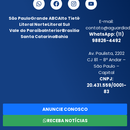
São Paulo
Grande ABC
Alto Tietê
E-mail:
Litoral Norte
Litoral Sul
contato@aguardiada
Vale do Paraíba
Interior
Brasília
WhatsApp: (11)
Santa Catarina
Bahia
98826-4492
Av. Paulista, 2202
CJ 81 – 8º Andar –
São Paulo –
Capital
CNPJ:
20.431.559/0001-
83
ANUNCIE CONOSCO
RECEBA NOTÍCIAS