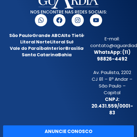
NOS ENCONTRE NAS REDES SOCIAIS:
São Paulo
Grande ABC
Alto Tietê
E-mail:
Litoral Norte
Litoral Sul
contato@aguardiada
Vale do Paraíba
Interior
Brasília
WhatsApp: (11)
Santa Catarina
Bahia
98826-4492
Av. Paulista, 2202
CJ 81 – 8º Andar –
São Paulo –
Capital
CNPJ:
20.431.559/0001-
83
ANUNCIE CONOSCO