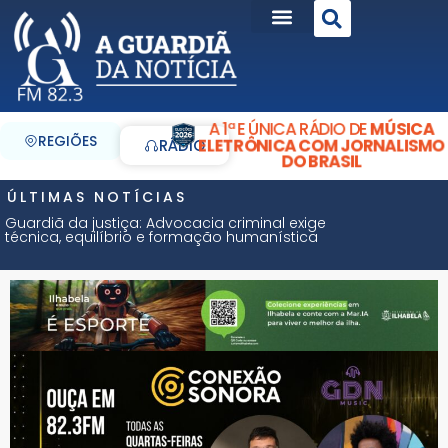
A 1ª E ÚNICA RÁDIO DE
MÚSICA
REGIÕES
ELETRÔNICA COM JORNALISMO
RÁDIO
DO BRASIL
ÚLTIMAS NOTÍCIAS
Guardiã da justiça: Advocacia criminal exige
técnica, equilíbrio e formação humanística