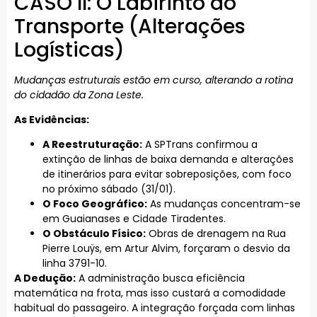
CASO II: O Labirinto do
Transporte (Alterações
Logísticas)
Mudanças estruturais estão em curso, alterando a rotina
do cidadão da Zona Leste.
As Evidências:
A Reestruturação:
A SPTrans confirmou a
extinção de linhas de baixa demanda e alterações
de itinerários para evitar sobreposições, com foco
no próximo sábado (31/01).
O Foco Geográfico:
As mudanças concentram-se
em Guaianases e Cidade Tiradentes.
O Obstáculo Físico:
Obras de drenagem na Rua
Pierre Louÿs, em Artur Alvim, forçaram o desvio da
linha 3791-10.
A Dedução:
A administração busca eficiência
matemática na frota, mas isso custará a comodidade
habitual do passageiro. A integração forçada com linhas