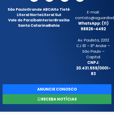
São Paulo
Grande ABC
Alto Tietê
E-mail:
Litoral Norte
Litoral Sul
contato@aguardiada
Vale do Paraíba
Interior
Brasília
WhatsApp: (11)
Santa Catarina
Bahia
98826-4492
Av. Paulista, 2202
CJ 81 – 8º Andar –
São Paulo –
Capital
CNPJ:
20.431.559/0001-
83
ANUNCIE CONOSCO
RECEBA NOTÍCIAS