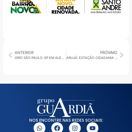
ANTERIOR
PRÓXIMO
GIRO SÃO PAULO: SP EM ALERTA DE TEMPESTADE: CALOR, CHUVA FORTE E RISCO DE ALAGAMENTOS
ARUJÁ: ESTAÇÃO CIDADANIA ENCERRA NESTA SEXTA A PROGRAMAÇÃO “FÉRIAS NA ESTAÇÃO” COM ATIVIDADES PARA CRIANÇAS
NOS ENCONTRE NAS REDES SOCIAIS: