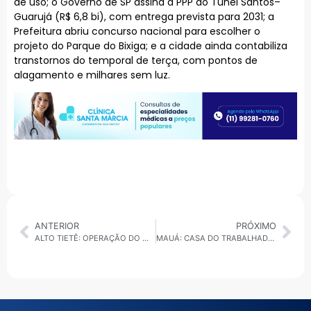
de uso; o Governo de SP assina a PPP do Túnel Santos–
Guarujá (R$ 6,8 bi), com entrega prevista para 2031; a
Prefeitura abriu concurso nacional para escolher o
projeto do Parque do Bixiga; e a cidade ainda contabiliza
transtornos do temporal de terça, com pontos de
alagamento e milhares sem luz.
ANTERIOR
PRÓXIMO
ALTO TIETÊ: OPERAÇÃO DO MP EM FERRAZ E ALERTA DE FALTA D’ÁGUA EM MOGI MARCAM O DIA
MAUÁ: CASA DO TRABALHADOR SEDIA ATENDIMENTO DO POLO DE EMPREGABILIDADE INCLUSIVA