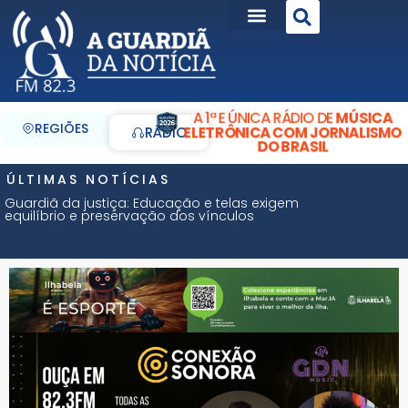
A 1ª E ÚNICA RÁDIO DE
MÚSICA
REGIÕES
ELETRÔNICA COM JORNALISMO
RÁDIO
DO BRASIL
ÚLTIMAS NOTÍCIAS
Guardiã da justiça: Educação e telas exigem
equilíbrio e preservação dos vínculos