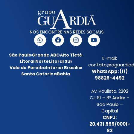
NOS ENCONTRE NAS REDES SOCIAIS:
São Paulo
Grande ABC
Alto Tietê
E-mail:
Litoral Norte
Litoral Sul
contato@aguardiada
Vale do Paraíba
Interior
Brasília
WhatsApp: (11)
Santa Catarina
Bahia
98826-4492
Av. Paulista, 2202
CJ 81 – 8º Andar –
São Paulo –
Capital
CNPJ:
20.431.559/0001-
83