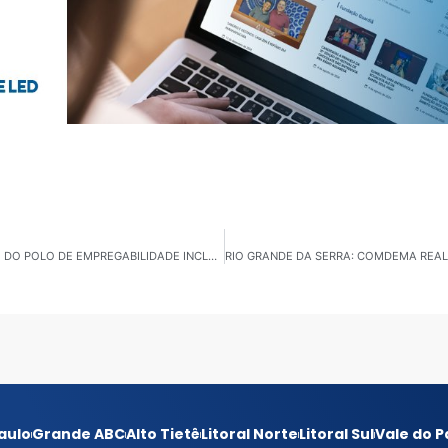
MAUÁ: CASA DO TRABALHADOR SEDIA ATENDIMENTO DO POLO DE EMPREGABILIDADE INCLUSIVA
aulo
Grande ABC
Alto Tietê
Litoral Norte
Litoral Sul
Vale do P