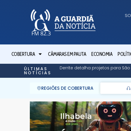
SO
COBERTURA
CÂMARAS EM PAUTA
ECONOMIA
POLÍTI
Derrite detalha projetos para Sã
ÚLTIMAS
NOTÍCIAS
REGIÕES DE COBERTURA