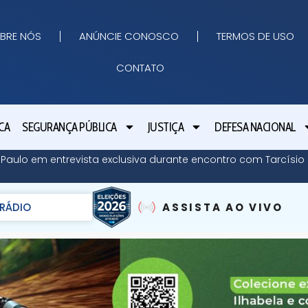
BRE NÓS
ANÚNCIE CONOSCO
TERMOS DE USO
CONTATO
CA
SEGURANÇA PÚBLICA
JUSTIÇA
DEFESA NACIONAL
o Paulo em entrevista exclusiva durante encontro com Tarcísi
RÁDIO
ASSISTA AO VIVO