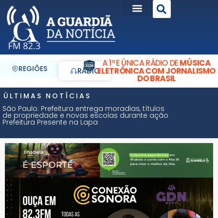
A 1ª E ÚNICA RÁDIO DE
MÚSICA
REGIÕES
ELETRÔNICA COM JORNALISMO
RÁDIO
DO BRASIL
ÚLTIMAS NOTÍCIAS
São Paulo: Prefeitura entrega moradias, títulos
de propriedade e novas escolas durante ação
Prefeitura Presente na Lapa