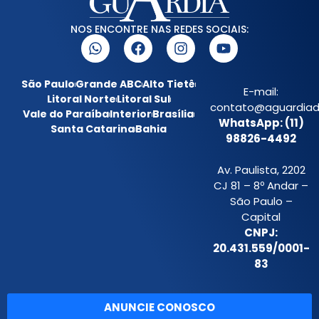
NOS ENCONTRE NAS REDES SOCIAIS:
São Paulo
Grande ABC
Alto Tietê
E-mail:
Litoral Norte
Litoral Sul
contato@aguardiada
Vale do Paraíba
Interior
Brasília
WhatsApp: (11)
Santa Catarina
Bahia
98826-4492
Av. Paulista, 2202
CJ 81 – 8º Andar –
São Paulo –
Capital
CNPJ:
20.431.559/0001-
83
ANUNCIE CONOSCO