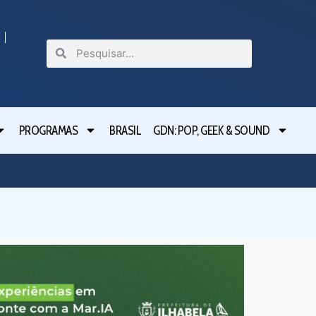
PROGRAMAS
BRASIL
GDN: POP, GEEK & SOUND
São Bern