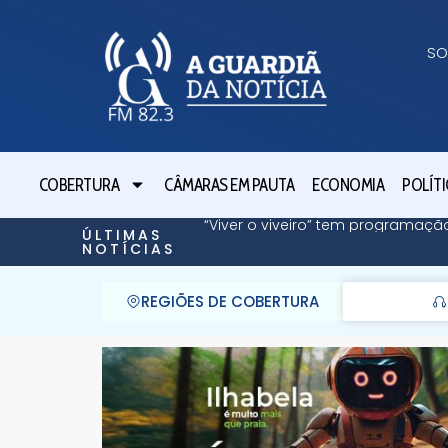
SO
COBERTURA
CÂMARAS EM PAUTA
ECONOMIA
POLÍTI
“Viver o viveiro” tem programaç
ÚLTIMAS
NOTÍCIAS
REGIÕES DE COBERTURA