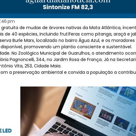
7:46 pm
ão gratuita de mudas de árvores nativas da Mata Atlântica, incen
ais de 40 espécies, incluindo frutíferas como pitanga, araçá e ja
eserva Burle Marx, localizado no bairro Água Azul, e os morad
disponível, promovendo um plantio consciente e sustentável.
dade. No Zoológico Municipal de Guarulhos, o atendimento ocorre
ória Pagnoncelli, 344, no Jardim Rosa de França. Já na Secretar
ntônio Vita, 253, Cidade Maia.
om a preservação ambiental e convida a população a contribu