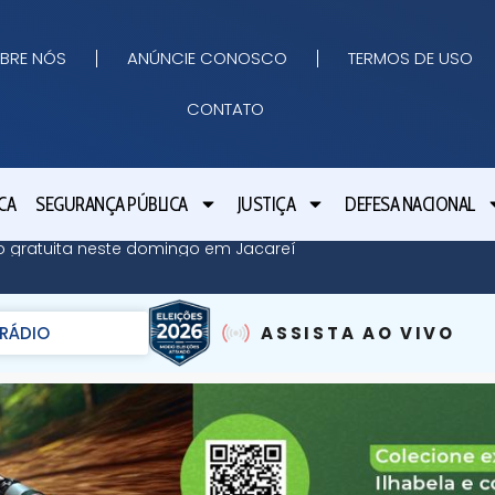
BRE NÓS
ANÚNCIE CONOSCO
TERMOS DE USO
CONTATO
CA
SEGURANÇA PÚBLICA
JUSTIÇA
DEFESA NACIONAL
ão gratuita neste domingo em Jacareí
RÁDIO
ASSISTA AO VIVO