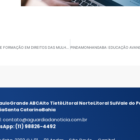
JACAREÍ: ABRE INSCRIÇÕES PARA CURSO GRATUITO DE FORMAÇÃO EM DIREITOS DAS MULHERES
aulo
Grande ABC
Alto Tietê
Litoral Norte
Litoral Sul
Vale do P
ia
Santa Catarina
Bahia
l:
contato@aguardiadanoticia.com.br
App: (11) 98826-4492