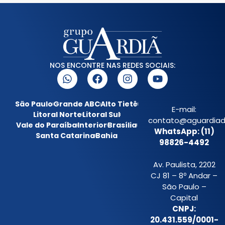
NOS ENCONTRE NAS REDES SOCIAIS:
São Paulo
Grande ABC
Alto Tietê
E-mail:
Litoral Norte
Litoral Sul
contato@aguardiada
Vale do Paraíba
Interior
Brasília
WhatsApp: (11)
Santa Catarina
Bahia
98826-4492
Av. Paulista, 2202
CJ 81 – 8º Andar –
São Paulo –
Capital
CNPJ:
20.431.559/0001-