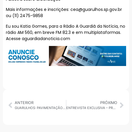
Mais informações e inscrições: cea@guarulhos.sp.gov.br
ou (11) 2475-9858
Eu sou Katia Gomes, para a Rádio A Guardiã da Notícia, no
rádio AM 560, em breve FM 82.3 e em multiplataformas.
Acesse aguardiadanoticia.com
ANTERIOR
PRÓXIMO
GUARULHOS: PAVIMENTAÇÃO DO CEMITÉRIO DA VILA RIO
ENTREVISTA EXCLUSIVA – PREFEITO GILVAN JR (PSDB), SANTO ANDRÉ: PRECATÓRIOS, PEC 66 E FRENTE NACIONAL DE PREFEITOS