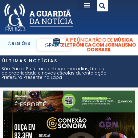
A 1ª E ÚNICA RÁDIO DE
MÚSICA
REGIÕES
ELETRÔNICA COM JORNALISMO
RÁDIO
DO BRASIL
ÚLTIMAS NOTÍCIAS
São Paulo: Prefeitura entrega moradias, títulos
de propriedade e novas escolas durante ação
Prefeitura Presente na Lapa