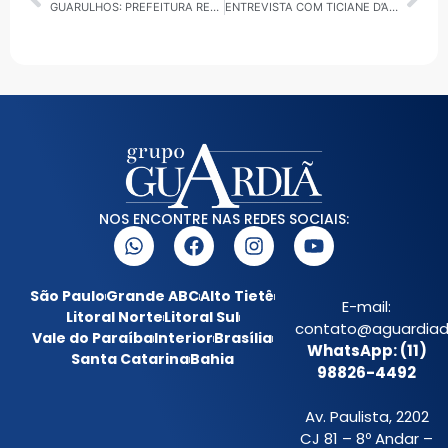
GUARULHOS: PREFEITURA REALIZA AÇÕES AMBIENTAIS EDUCATIVAS EM MAIO
ENTREVISTA COM TICIANE D’ALOIA: ATENDIMENTO MÓVEL DA CDHU CHEGA AOS MUNICÍPIOS PAULISTAS
NOS ENCONTRE NAS REDES SOCIAIS:
São Paulo
Grande ABC
Alto Tietê
E-mail:
Litoral Norte
Litoral Sul
contato@aguardiada
Vale do Paraíba
Interior
Brasília
WhatsApp: (11)
Santa Catarina
Bahia
98826-4492
Av. Paulista, 2202
CJ 81 – 8º Andar –