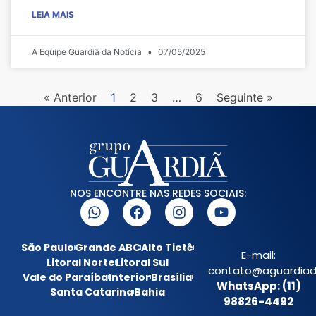
LEIA MAIS
A Equipe Guardiã da Notícia
07/05/2025
« Anterior
1
2
3
…
6
Seguinte »
NOS ENCONTRE NAS REDES SOCIAIS:
São Paulo
Grande ABC
Alto Tietê
E-mail:
Litoral Norte
Litoral Sul
contato@aguardiada
Vale do Paraíba
Interior
Brasília
WhatsApp: (11)
Santa Catarina
Bahia
98826-4492