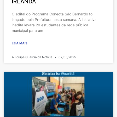
IRLANDA
O edital do Programa Conecta São Bernardo foi
lançado pela Prefeitura nesta semana. A iniciativa
inédita levará 20 estudantes da rede pública
municipal para um
LEIA MAIS
A Equipe Guardiã da Notícia
07/05/2025