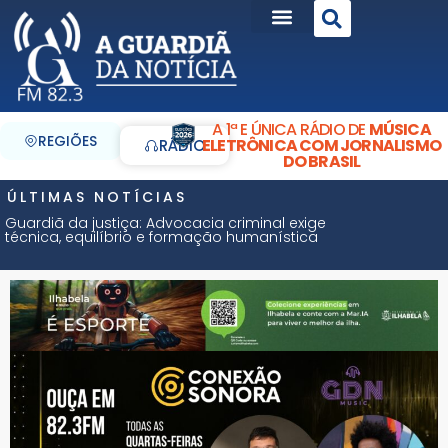
A 1ª E ÚNICA RÁDIO DE
MÚSICA
REGIÕES
ELETRÔNICA COM JORNALISMO
RÁDIO
DO BRASIL
ÚLTIMAS NOTÍCIAS
Guardiã da justiça: Advocacia criminal exige
técnica, equilíbrio e formação humanística