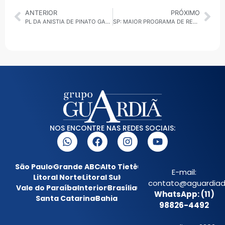
ANTERIOR
PRÓXIMO
PL DA ANISTIA DE PINATO GANHA FORÇA NO CONGRESSO
SP: MAIOR PROGRAMA DE REGULARIZAÇÃO FUNDIÁRIA DA CAPITAL AVANÇA COM NOVAS ENTREGAS
NOS ENCONTRE NAS REDES SOCIAIS:
São Paulo
Grande ABC
Alto Tietê
E-mail:
Litoral Norte
Litoral Sul
contato@aguardiada
Vale do Paraíba
Interior
Brasília
WhatsApp: (11)
Santa Catarina
Bahia
98826-4492