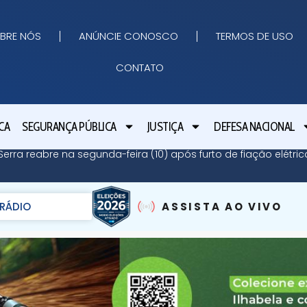
BRE NÓS
ANÚNCIE CONOSCO
TERMOS DE USO
CONTATO
CA
SEGURANÇA PÚBLICA
JUSTIÇA
DEFESA NACIONAL
erra reabre na segunda-feira (10) após furto de fiação elétri
RÁDIO
ASSISTA AO VIVO