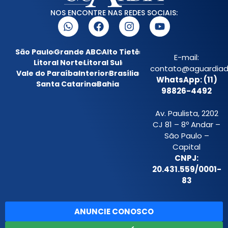
NOS ENCONTRE NAS REDES SOCIAIS:
São Paulo
Grande ABC
Alto Tietê
E-mail:
Litoral Norte
Litoral Sul
contato@aguardiada
Vale do Paraíba
Interior
Brasília
WhatsApp: (11)
Santa Catarina
Bahia
98826-4492
Av. Paulista, 2202
CJ 81 – 8º Andar –
São Paulo –
Capital
CNPJ:
20.431.559/0001-
83
ANUNCIE CONOSCO