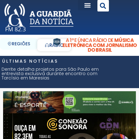
A 1ª E ÚNICA RÁDIO DE
MÚSICA
REGIÕES
ELETRÔNICA COM JORNALISMO
RÁDIO
DO BRASIL
ÚLTIMAS NOTÍCIAS
Derrite detalha projetos para São Paulo em
entrevista exclusiva durante encontro com
Tarcísio em Maresias