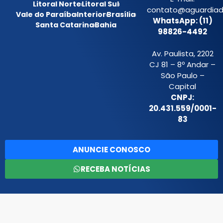
Litoral Norte
Litoral Sul
contato@aguardiada
Vale do Paraíba
Interior
Brasília
WhatsApp: (11)
Santa Catarina
Bahia
98826-4492
Av. Paulista, 2202
CJ 81 – 8º Andar –
São Paulo –
Capital
CNPJ:
20.431.559/0001-
83
ANUNCIE CONOSCO
RECEBA NOTÍCIAS