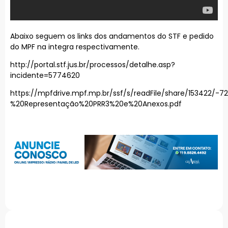
Abaixo seguem os links dos andamentos do STF e pedido
do MPF na integra respectivamente.
http://portal.stf.jus.br/processos/detalhe.asp?
incidente=5774620
https://mpfdrive.mpf.mp.br/ssf/s/readFile/share/153422/-
%20Representação%20PRR3%20e%20Anexos.pdf