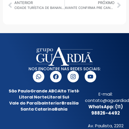
ANTERIOR
PRÓXIMO
CIDADE TURÍSTICA DE BANANAL EM SP SOFRE COM A FALTA DE LIXEIRAS NO CENTRO HISTÓRICO
AVANTE CONFIRMA PRE CANDIDATURA DE ERICK ELOI PARA DISPUTAR PREFEITURA DE SANTO ANDRÉ
NOS ENCONTRE NAS REDES SOCIAIS:
São Paulo
Grande ABC
Alto Tietê
E-mail:
Litoral Norte
Litoral Sul
contato@aguardiada
Vale do Paraíba
Interior
Brasília
WhatsApp: (11)
Santa Catarina
Bahia
98826-4492
Av. Paulista, 2202