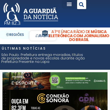
A 1ª E ÚNICA RÁDIO DE
MÚSICA
REGIÕES
ELETRÔNICA COM JORNALISMO
RÁDIO
DO BRASIL
ÚLTIMAS NOTÍCIAS
São Paulo: Prefeitura entrega moradias, títulos
de propriedade e novas escolas durante ação
Prefeitura Presente na Lapa