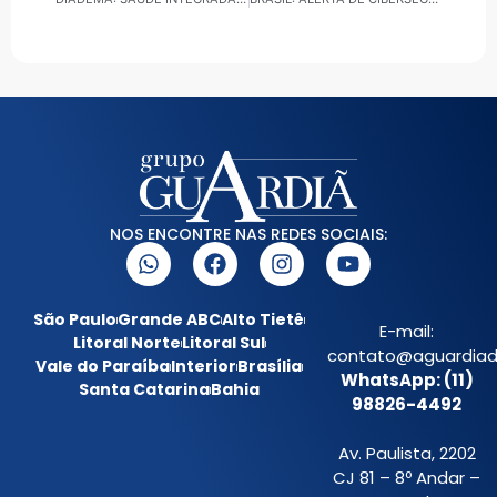
NOS ENCONTRE NAS REDES SOCIAIS:
São Paulo
Grande ABC
Alto Tietê
E-mail:
Litoral Norte
Litoral Sul
contato@aguardiada
Vale do Paraíba
Interior
Brasília
WhatsApp: (11)
Santa Catarina
Bahia
98826-4492
Av. Paulista, 2202
CJ 81 – 8º Andar –