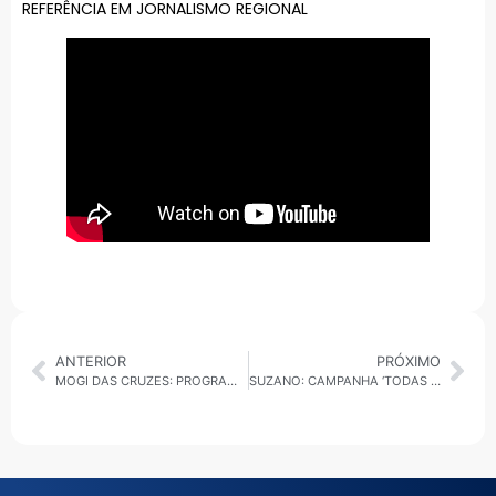
REFERÊNCIA EM JORNALISMO REGIONAL
ANTERIOR
PRÓXIMO
MOGI DAS CRUZES: PROGRAMA CONDUZ CONVIDA EMPREENDEDORES DE SABAÚNA PARA AS FEIRAS SOLIDÁRIAS NO DISTRITO
SUZANO: CAMPANHA ‘TODAS POR ELAS’ DO FUNDO SOCIAL INTEGRA A ‘1ª CAMINHADA DA SAÚDE OCULAR’