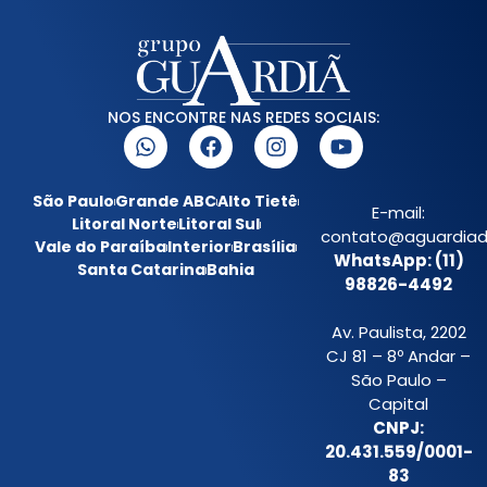
NOS ENCONTRE NAS REDES SOCIAIS:
São Paulo
Grande ABC
Alto Tietê
E-mail:
Litoral Norte
Litoral Sul
contato@aguardiada
Vale do Paraíba
Interior
Brasília
WhatsApp: (11)
Santa Catarina
Bahia
98826-4492
Av. Paulista, 2202
CJ 81 – 8º Andar –
São Paulo –
Capital
CNPJ:
20.431.559/0001-
83