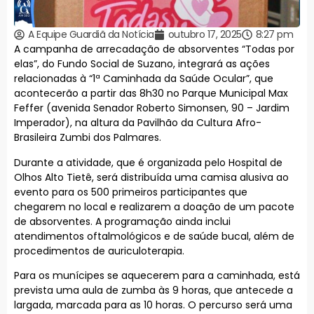
A Equipe Guardiã da Notícia
outubro 17, 2025
8:27 pm
A campanha de arrecadação de absorventes “Todas por
elas”, do Fundo Social de Suzano, integrará as ações
relacionadas à “1ª Caminhada da Saúde Ocular”, que
acontecerão a partir das 8h30 no Parque Municipal Max
Feffer (avenida Senador Roberto Simonsen, 90 – Jardim
Imperador), na altura da Pavilhão da Cultura Afro-
Brasileira Zumbi dos Palmares.
Durante a atividade, que é organizada pelo Hospital de
Olhos Alto Tietê, será distribuída uma camisa alusiva ao
evento para os 500 primeiros participantes que
chegarem no local e realizarem a doação de um pacote
de absorventes. A programação ainda inclui
atendimentos oftalmológicos e de saúde bucal, além de
procedimentos de auriculoterapia.
Para os munícipes se aquecerem para a caminhada, está
prevista uma aula de zumba às 9 horas, que antecede a
largada, marcada para as 10 horas. O percurso será uma