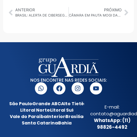
ANTERIOR
PRÓXIMO
BRASIL: ALERTA DE CIBERSEGURANÇA É REFORÇADO POR ESPECIALISTA EM TECNOLOGIA
CÂMARA EM PAUTA MOGI DAS CRUZES: ALUNOS DO ENSINO FUNDAMENTAL II REALIZAM SESSÃO DO “PARLAMENTO ESTUDANTIL”
NOS ENCONTRE NAS REDES SOCIAIS:
São Paulo
Grande ABC
Alto Tietê
E-mail:
Litoral Norte
Litoral Sul
contato@aguardiada
Vale do Paraíba
Interior
Brasília
WhatsApp: (11)
Santa Catarina
Bahia
98826-4492