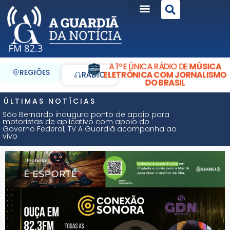
A 1ª E ÚNICA RÁDIO DE
MÚSICA
REGIÕES
ELETRÔNICA COM JORNALISMO
RÁDIO
DO BRASIL
ÚLTIMAS NOTÍCIAS
São Bernardo inaugura ponto de apoio para
motoristas de aplicativo com apoio do
Governo Federal; TV A Guardiã acompanha ao
vivo