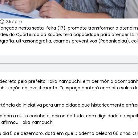
2:57 pm
lançado nesta sexta-feira (17), promete transformar o atendi
dades do Quarteirão da Saúde, terá capacidade para atender 14 
rafia, ultrassonografia, exames preventivos (Papanicolau), 
do decreto pelo prefeito Taka Yamauchi, em cerimônia acompanh
viabilização do investimento. O espaço contará com oito salas 
rtância da iniciativa para uma cidade que historicamente enfre
da com muito carinho e, acima de tudo, com dignidade e respeit
 afirmou Taka Yamauchi.
o dia 5 de dezembro, data em que Diadema celebra 66 anos. O