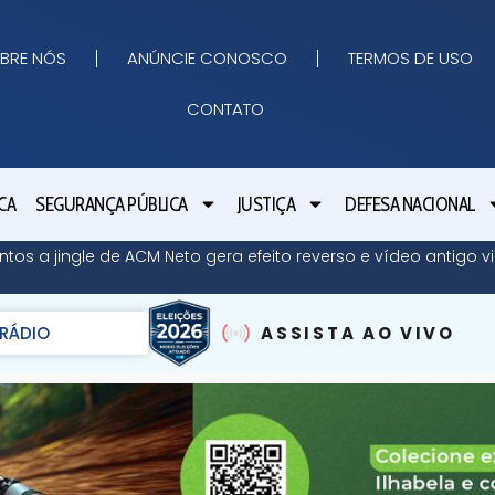
BRE NÓS
ANÚNCIE CONOSCO
TERMOS DE USO
CONTATO
CA
SEGURANÇA PÚBLICA
JUSTIÇA
DEFESA NACIONAL
ntos a jingle de ACM Neto gera efeito reverso e vídeo antigo vi
RÁDIO
ASSISTA AO VIVO