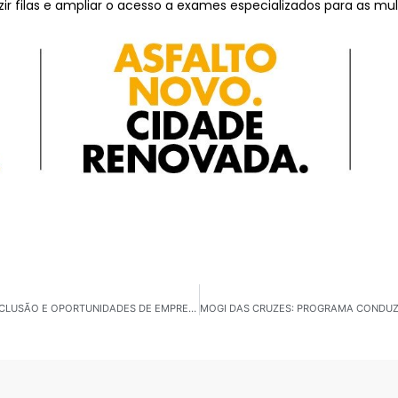
zir filas e ampliar o acesso a exames especializados para as mul
GIRO GUARULHOS 17/10: CUIDADO ANIMAL, SAÚDE, INCLUSÃO E OPORTUNIDADES DE EMPREGO MARCAM A SEMANA