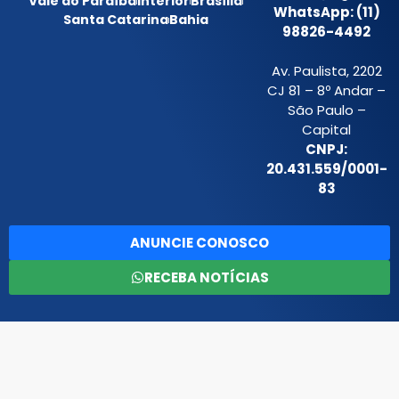
Vale do Paraíba
Interior
Brasília
WhatsApp: (11)
Santa Catarina
Bahia
98826-4492
Av. Paulista, 2202
CJ 81 – 8º Andar –
São Paulo –
Capital
CNPJ:
20.431.559/0001-
83
ANUNCIE CONOSCO
RECEBA NOTÍCIAS