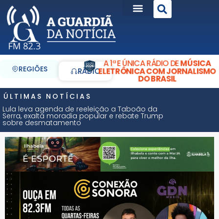
A 1ª E ÚNICA RÁDIO DE
MÚSICA
REGIÕES
ELETRÔNICA COM JORNALISMO
RÁDIO
DO BRASIL
ÚLTIMAS NOTÍCIAS
Lula leva agenda de reeleição a Taboão da
Serra, exalta moradia popular e rebate Trump
sobre desmatamento