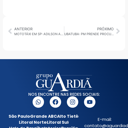
ANTERIOR
PRÓXIMO
MOTOTÁXI EM SP: ADILSON AMADEU ALERTA PARA PERIGOS E É 100% CONTRA A REGULAMENTAÇÃO
UBATUBA: PM PRENDE PROCURADO POR ESTUPRO DE VULNERÁVEL NO BAIRRO LÁZARO
NOS ENCONTRE NAS REDES SOCIAIS:
São Paulo
Grande ABC
Alto Tietê
E-mail:
Litoral Norte
Litoral Sul
contato@aguardiada