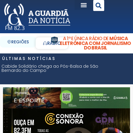
A 1ª E ÚNICA RÁDIO DE
MÚSICA
REGIÕES
ELETRÔNICA COM JORNALISMO
RÁDIO
DO BRASIL
ÚLTIMAS NOTÍCIAS
Cabide Solidário chega ao Pós-Balsa de São
Bernardo do Campo