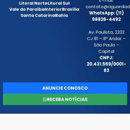
E-mail:
Litoral Norte
Litoral Sul
contato@aguardiada
Vale do Paraíba
Interior
Brasília
WhatsApp: (11)
Santa Catarina
Bahia
98826-4492
Av. Paulista, 2202
CJ 81 – 8º Andar –
São Paulo –
Capital
CNPJ:
20.431.559/0001-
83
ANUNCIE CONOSCO
RECEBA NOTÍCIAS