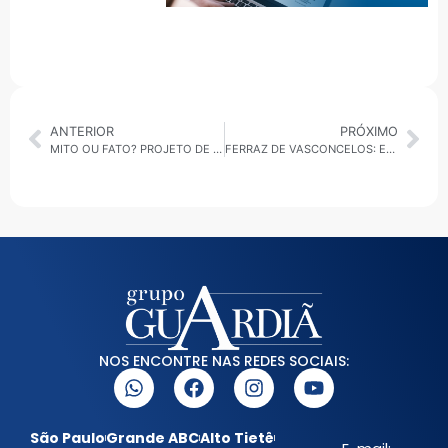
ANTERIOR
PRÓXIMO
MITO OU FATO? PROJETO DE VISTORIA VEICULAR NÃO CRIA TAXA PARA O POVO E DESMONTA NARRATIVA DE MEDO
FERRAZ DE VASCONCELOS: EX-PREFEITO ACIR FILLÓ DIZ QUE VAI PARTICIPAR DA CENA POLÍTICA NESTE ANO
NOS ENCONTRE NAS REDES SOCIAIS:
São Paulo
Grande ABC
Alto Tietê