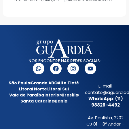
NOS ENCONTRE NAS REDES SOCIAIS:
São Paulo
Grande ABC
Alto Tietê
E-mail:
Litoral Norte
Litoral Sul
contato@aguardiada
Vale do Paraíba
Interior
Brasília
WhatsApp: (11)
Santa Catarina
Bahia
98826-4492
Av. Paulista, 2202
CJ 81 – 8º Andar –