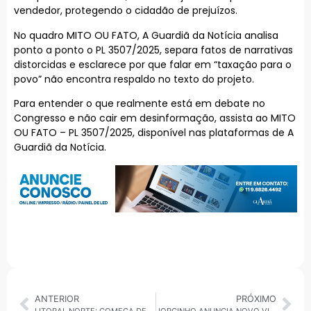
vendedor, protegendo o cidadão de prejuízos.
No quadro MITO OU FATO, A Guardiã da Notícia analisa
ponto a ponto o PL 3507/2025, separa fatos de narrativas
distorcidas e esclarece por que falar em “taxação para o
povo” não encontra respaldo no texto do projeto.
Para entender o que realmente está em debate no
Congresso e não cair em desinformação, assista ao MITO
OU FATO – PL 3507/2025, disponível nas plataformas de A
Guardiã da Notícia.
ANTERIOR
PRÓXIMO
LITORAL NORTE: COMEÇA DEFESO DO CAMARÃO E PESCA DE ESPÉCIES FICA PROIBIDA ATÉ ABRIL
JORGINHO ANUNCIA NOVO VICE PARA REELEIÇÃO E MDB REAGE: BASTIDORES DA RUPTURA EM SC