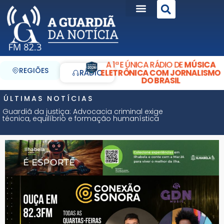
A 1ª E ÚNICA RÁDIO DE
MÚSICA
REGIÕES
ELETRÔNICA COM JORNALISMO
RÁDIO
DO BRASIL
ÚLTIMAS NOTÍCIAS
Guardiã da justiça: Advocacia criminal exige
técnica, equilíbrio e formação humanística