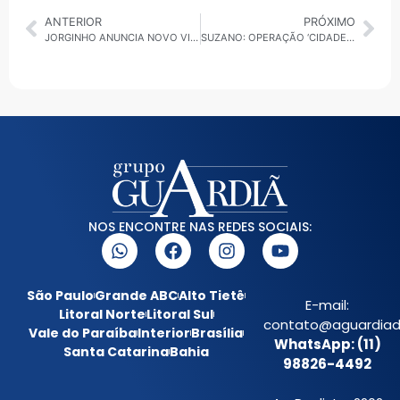
ANTERIOR
PRÓXIMO
JORGINHO ANUNCIA NOVO VICE PARA REELEIÇÃO E MDB REAGE: BASTIDORES DA RUPTURA EM SC
SUZANO: OPERAÇÃO ‘CIDADE E ORDEM’ FECHA QUATRO ESTABELECIMENTOS NO FINAL DE SEMANA
NOS ENCONTRE NAS REDES SOCIAIS:
São Paulo
Grande ABC
Alto Tietê
E-mail:
Litoral Norte
Litoral Sul
contato@aguardiada
Vale do Paraíba
Interior
Brasília
WhatsApp: (11)
Santa Catarina
Bahia
98826-4492