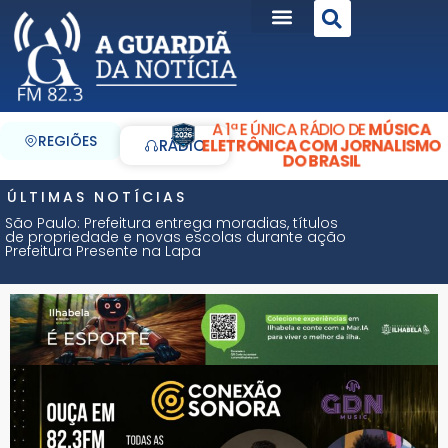
A 1ª E ÚNICA RÁDIO DE
MÚSICA
REGIÕES
ELETRÔNICA COM JORNALISMO
RÁDIO
DO BRASIL
ÚLTIMAS NOTÍCIAS
São Paulo: Prefeitura entrega moradias, títulos
de propriedade e novas escolas durante ação
Prefeitura Presente na Lapa