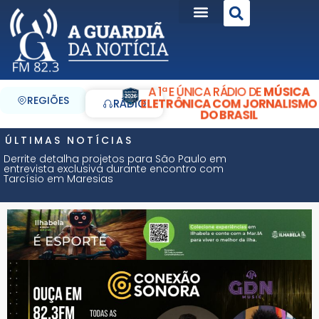
A 1ª E ÚNICA RÁDIO DE
MÚSICA
REGIÕES
ELETRÔNICA COM JORNALISMO
RÁDIO
DO BRASIL
ÚLTIMAS NOTÍCIAS
Derrite detalha projetos para São Paulo em
entrevista exclusiva durante encontro com
Tarcísio em Maresias