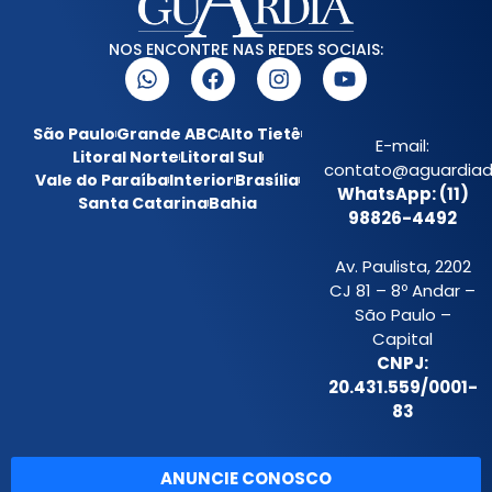
NOS ENCONTRE NAS REDES SOCIAIS:
São Paulo
Grande ABC
Alto Tietê
E-mail:
Litoral Norte
Litoral Sul
contato@aguardiada
Vale do Paraíba
Interior
Brasília
WhatsApp: (11)
Santa Catarina
Bahia
98826-4492
Av. Paulista, 2202
CJ 81 – 8º Andar –
São Paulo –
Capital
CNPJ:
20.431.559/0001-
83
ANUNCIE CONOSCO