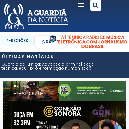
A 1ª E ÚNICA RÁDIO DE
MÚSICA
REGIÕES
ELETRÔNICA COM JORNALISMO
RÁDIO
DO BRASIL
ÚLTIMAS NOTÍCIAS
Guardiã da justiça: Advocacia criminal exige
técnica, equilíbrio e formação humanística