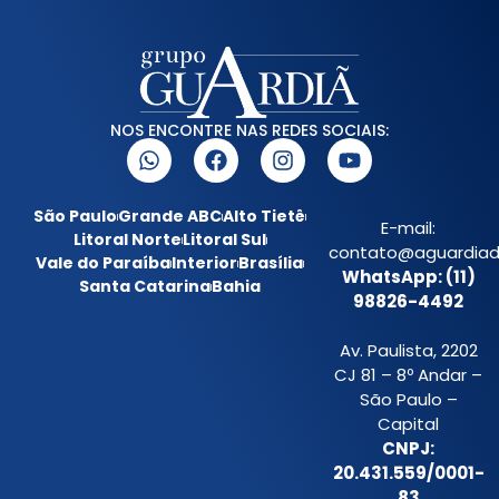
NOS ENCONTRE NAS REDES SOCIAIS:
São Paulo
Grande ABC
Alto Tietê
E-mail:
Litoral Norte
Litoral Sul
contato@aguardiada
Vale do Paraíba
Interior
Brasília
WhatsApp: (11)
Santa Catarina
Bahia
98826-4492
Av. Paulista, 2202
CJ 81 – 8º Andar –
São Paulo –
Capital
CNPJ:
20.431.559/0001-
83