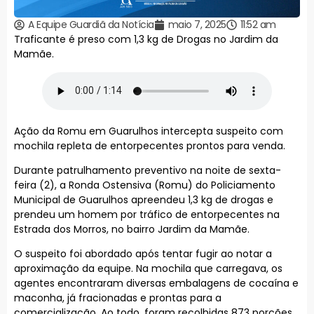
A Equipe Guardiã da Notícia
maio 7, 2025
11:52 am
Traficante é preso com 1,3 kg de Drogas no Jardim da
Mamãe.
Ação da Romu em Guarulhos intercepta suspeito com
mochila repleta de entorpecentes prontos para venda.
Durante patrulhamento preventivo na noite de sexta-
feira (2), a Ronda Ostensiva (Romu) do Policiamento
Municipal de Guarulhos apreendeu 1,3 kg de drogas e
prendeu um homem por tráfico de entorpecentes na
Estrada dos Morros, no bairro Jardim da Mamãe.
O suspeito foi abordado após tentar fugir ao notar a
aproximação da equipe. Na mochila que carregava, os
agentes encontraram diversas embalagens de cocaína e
maconha, já fracionadas e prontas para a
comercialização. Ao todo, foram recolhidas 873 porções