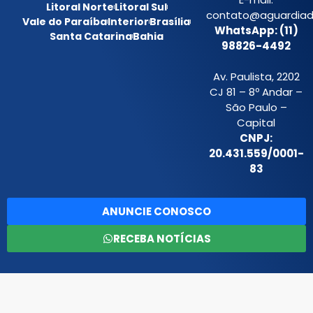
Litoral Norte
Litoral Sul
contato@aguardiada
Vale do Paraíba
Interior
Brasília
WhatsApp: (11)
Santa Catarina
Bahia
98826-4492
Av. Paulista, 2202
CJ 81 – 8º Andar –
São Paulo –
Capital
CNPJ:
20.431.559/0001-
83
ANUNCIE CONOSCO
RECEBA NOTÍCIAS