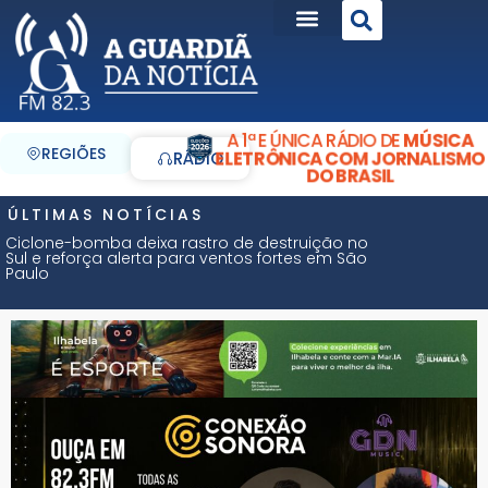
A 1ª E ÚNICA RÁDIO DE
MÚSICA
REGIÕES
ELETRÔNICA COM JORNALISMO
RÁDIO
DO BRASIL
ÚLTIMAS NOTÍCIAS
Ciclone-bomba deixa rastro de destruição no
Sul e reforça alerta para ventos fortes em São
Paulo