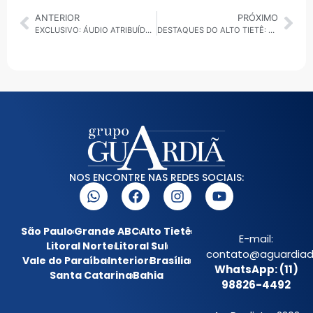
ANTERIOR
PRÓXIMO
EXCLUSIVO: ÁUDIO ATRIBUÍDO AO SUSPEITO DE FEMINICÍDIO NO GOLDEN TRAZ CONFISSÃO E MENÇÃO A SUICÍDIO
DESTAQUES DO ALTO TIETÊ: CONDENAÇÃO DE POLICIAIS EM MOGI, ANIVERSÁRIO DE POÁ E MANUTENÇÃO DA SABESP EM ARUJÁ E ITAQUÁ
NOS ENCONTRE NAS REDES SOCIAIS:
São Paulo
Grande ABC
Alto Tietê
E-mail:
Litoral Norte
Litoral Sul
contato@aguardiada
Vale do Paraíba
Interior
Brasília
WhatsApp: (11)
Santa Catarina
Bahia
98826-4492